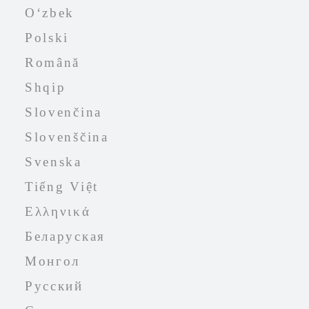
Oʻzbek
Polski
Română
Shqip
Slovenčina
Slovenščina
Svenska
Tiếng Việt
Ελληνικά
Беларуская
Монгол
Русский