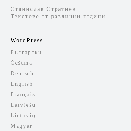
Skip
to
Текстове от различни години
content
WordPress
Български
Čeština
Deutsch
English
Français
Latviešu
Lietuvių
Magyar