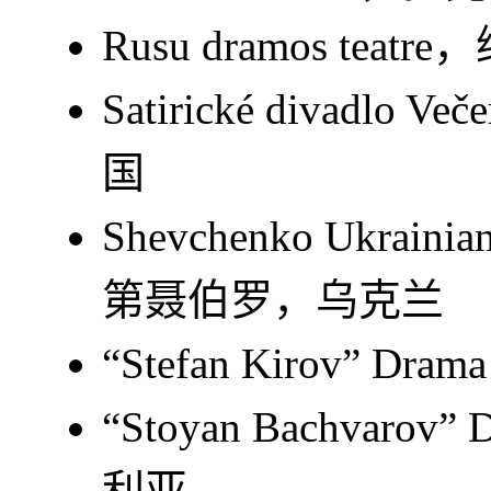
Rusu dramos te
Satirické divadl
国
Shevchenko Ukrainia
第聂伯罗，乌克兰
“Stefan Kirov” 
“Stoyan Bachvaro
利亚