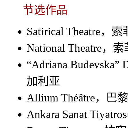
节选作品
Satirical Theat
National Theat
“Adriana Budevsk
加利亚
Allium Théâtre，
Ankara Sanat Ti