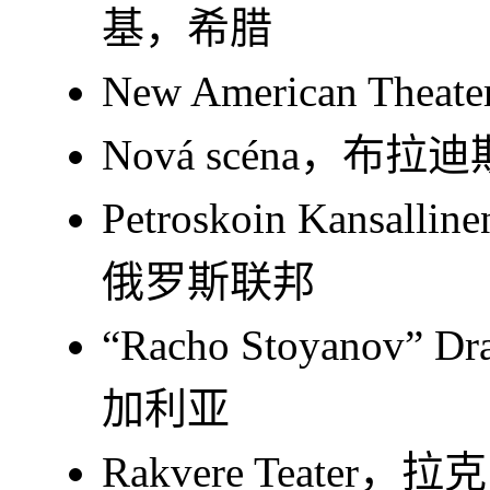
基，希腊
New American 
Nová scéna，布
Petroskoin Kansa
俄罗斯联邦
“Racho Stoyanov”
加利亚
Rakvere Teate