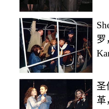
Sh
罗
Ka
圣
革