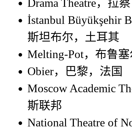
Drama Theatre
İstanbul Büyükşehir B
斯坦布尔，土耳其
Melting-Pot，布
Obier，巴黎，法国
Moscow Academic 
斯联邦
National Theatre o