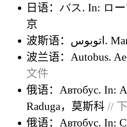
日语：
バス
. In:
ロー
京
波斯语：
اتوبوس
. M
波兰语：
Autobus
. 
文件
俄语：
Автобус
. In:
А
Raduga，莫斯科
//
俄语：
Автобус
. In:
С