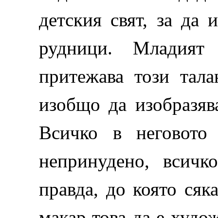
детския свят, за да 
рудници. Младият
притежава този тала
изобщо да изобразява
Всичко в неговото 
непринудено, всичк
правда, до която сяк
макар това да е худо