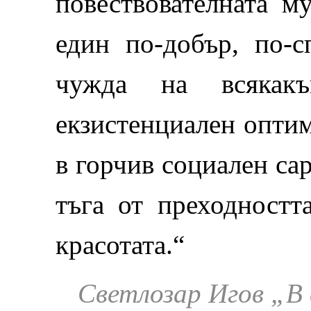
повествователната му
един по-добър, по-с
чужда на всякак
екзистенциален оптим
в горчив социален са
тъга от преходностт
красотата.“
Светлозар Игов „
В