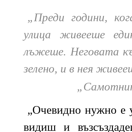
„Преди години, ко
улица живееше еди
лъжеше. Неговата къ
зелено, и в нея живее
„
Самотнит
„Очевидно нужно е у
видиш и възсъздаде