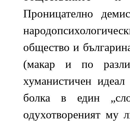
Проницателно деми
народопсихологичес
общество и българина
(макар и по разли
хуманистичен идеал 
болка в един „сло
одухотвореният му л