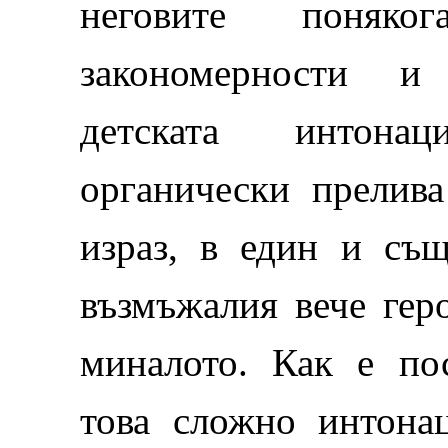
неговите поняк
закономерности и 
детската интона
органически прелив
израз, в един и съ
възмъжалия вече гер
миналото. Как е по
това сложно интонац