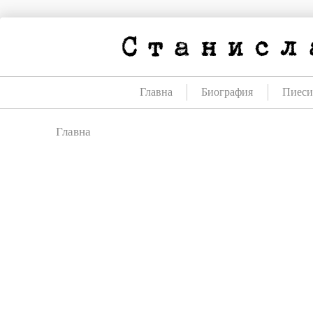
Премини
към
съдържанието
Главна
Биография
Пиес
Главна