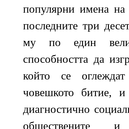
популярни имена на 
последните три десе
му по един велик
способността да изг
който се оглежда
човешкото битие, и
диагностично социал
обществените и