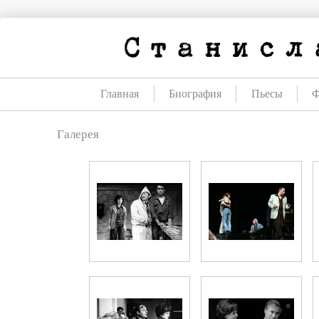
Перейти
к
содержанию
Главная
Биография
Пьесы
Галерея